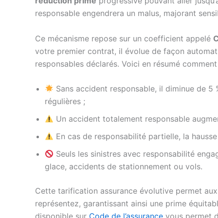
réduction prime
progressive pouvant aller jusqu’à
responsable engendrera un malus, majorant sensib
Ce mécanisme repose sur un coefficient appelé
votre premier contrat, il évolue de façon automat
responsables déclarés. Voici en résumé comment 
Sans accident responsable, il diminue de 5 
régulières ;
Un accident totalement responsable augment
En cas de responsabilité partielle, la hauss
Seuls les sinistres avec responsabilité enga
glace, accidents de stationnement ou vols.
Cette tarification assurance évolutive permet aux 
représentez, garantissant ainsi une prime équitabl
disponible sur
Code de l’assurance
vous permet de