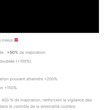
du malus
ée :
+50%
de majoration.
n doublée (+100%).
ation pouvant atteindre +200%.
ion +150%.
400 % de majoration, renforcent la vigilance des
ans le contrôle de la sinistralité routière.