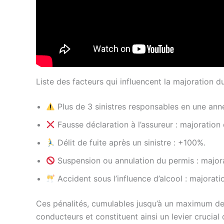
Liste des facteurs qui influencent la majoration 
Plus de 3 sinistres responsables en une ann
Fausse déclaration à l’assureur : majoratio
Délit de fuite après un sinistre : +100%.
Suspension ou annulation du permis : major
Accident sous l’influence d’alcool : majorat
Ces pénalités, cumulables jusqu’à un maximum de 
conducteurs et constituent ainsi un levier crucial d