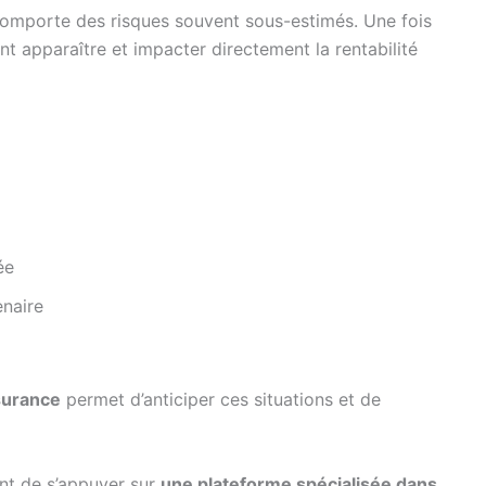
 comporte des risques souvent sous-estimés. Une fois
ent apparaître et impacter directement la rentabilité
ée
naire
surance
permet d’anticiper ces situations et de
ent de s’appuyer sur
une plateforme spécialisée dans