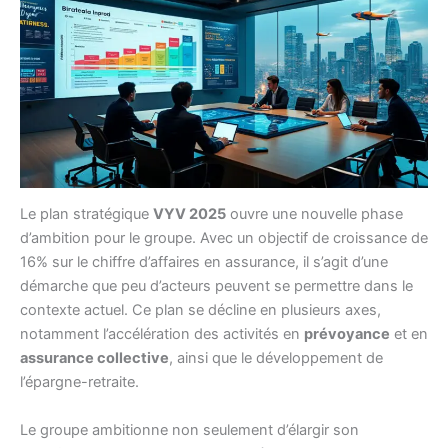
Le plan stratégique
VYV 2025
ouvre une nouvelle phase
d’ambition pour le groupe. Avec un objectif de croissance de
16% sur le chiffre d’affaires en assurance, il s’agit d’une
démarche que peu d’acteurs peuvent se permettre dans le
contexte actuel. Ce plan se décline en plusieurs axes,
notamment l’accélération des activités en
prévoyance
et en
assurance collective
, ainsi que le développement de
l’épargne-retraite.
Le groupe ambitionne non seulement d’élargir son