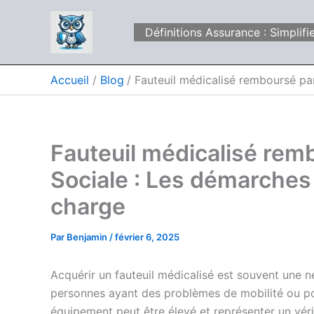
Aller
au
Définitions Assurance : Simpli
contenu
Accueil
Blog
Fauteuil médicalisé remboursé par
Fauteuil médicalisé remb
Sociale : Les démarches
charge
Par
Benjamin
/
février 6, 2025
Acquérir un fauteuil médicalisé est souvent une n
personnes ayant des problèmes de mobilité ou por
équipement peut être élevé et représenter un vérit