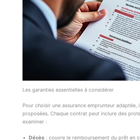
Les garanties essentielles à considérer
Pour choisir une assurance emprunteur adaptée, il 
proposées. Chaque contrat peut inclure des protec
examiner :
Décès
: couvre le remboursement du prêt en c