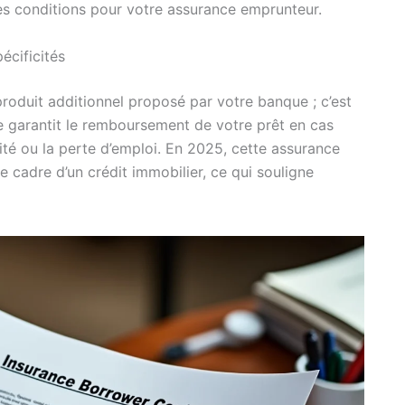
res conditions pour votre assurance emprunteur.
écificités
roduit additionnel proposé par votre banque ; c’est
Elle garantit le remboursement de votre prêt en cas
ité ou la perte d’emploi. En 2025, cette assurance
 cadre d’un crédit immobilier, ce qui souligne