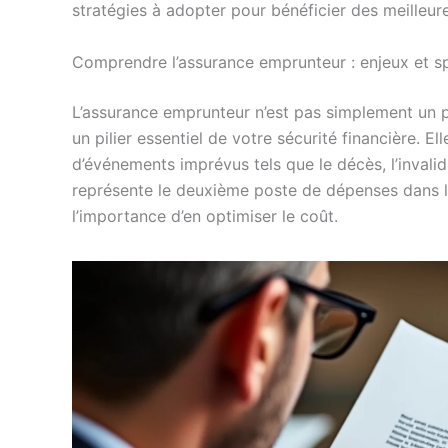
stratégies à adopter pour bénéficier des meilleu
Comprendre l’assurance emprunteur : enjeux et sp
L’assurance emprunteur n’est pas simplement un p
un pilier essentiel de votre sécurité financière. 
d’événements imprévus tels que le décès, l’invalid
représente le deuxième poste de dépenses dans le
l’importance d’en optimiser le coût.