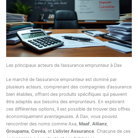
Les principaux acteurs de l’assurance emprunteur à Dax
Le marché de l’assurance emprunteur est dominé par
plusieurs acteurs, comprenant des compagnies d’assurance
bien établies, offrant des produits spécifiques qui peuvent
être adaptés aux besoins des emprunteurs. En explorant
ces différentes options, il est possible de trouver des offres
économiquement avantageuses. À Dax, vous pouvez
rencontrer des noms comme Axa,
Maaf
,
Allianz
,
Groupama
,
Covéa
, et
L’olivier Assurance
. Chacune de ces