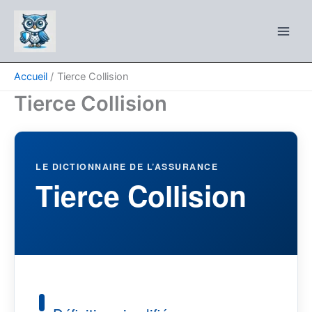
Aller
au
contenu
Accueil
Tierce Collision
Tierce Collision
LE DICTIONNAIRE DE L’ASSURANCE
Tierce Collision