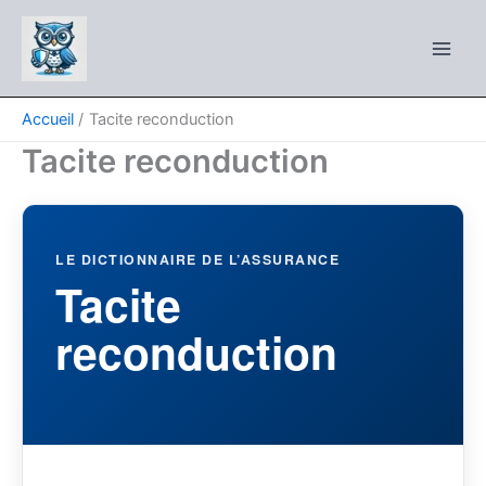
Aller
au
contenu
Accueil
Tacite reconduction
Tacite reconduction
LE DICTIONNAIRE DE L’ASSURANCE
Tacite
reconduction