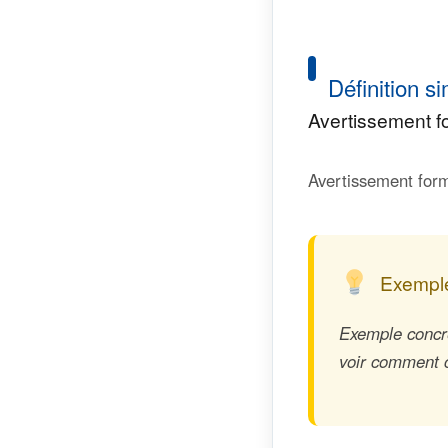
Définition si
Avertissement f
Avertissement form
Exemple
Exemple concre
voir comment ce