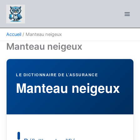
Aller
au
contenu
Accueil
Manteau neigeux
Manteau neigeux
LE DICTIONNAIRE DE L’ASSURANCE
Manteau neigeux