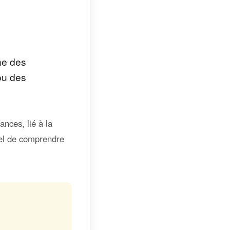
ne des
 ou des
nces, lié à la
tiel de comprendre