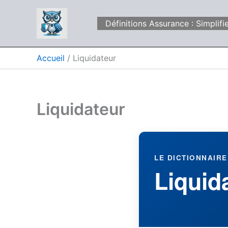
Aller
au
Définitions Assurance : Simpli
contenu
Accueil
Liquidateur
Liquidateur
LE DICTIONNAIRE
Liquid