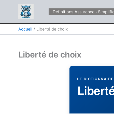
Aller
au
Définitions Assurance : Simpli
contenu
Accueil
Liberté de choix
Liberté de choix
LE DICTIONNAIRE
Libert