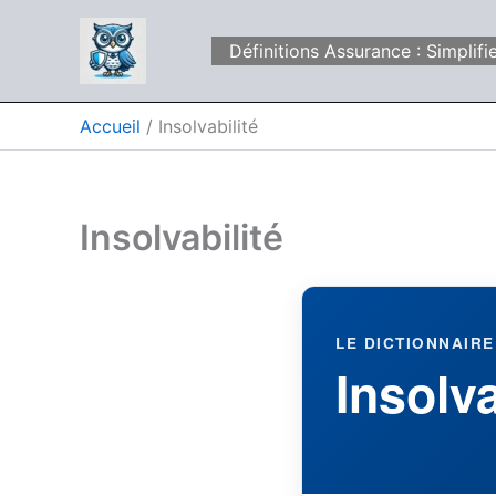
Aller
au
Définitions Assurance : Simpli
contenu
Accueil
Insolvabilité
Insolvabilité
LE DICTIONNAIRE
Insolva