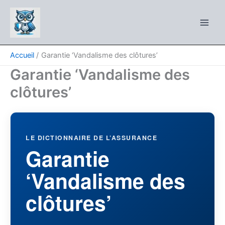
Aller
au
contenu
Accueil
Garantie ‘Vandalisme des clôtures’
Garantie ‘Vandalisme des
clôtures’
LE DICTIONNAIRE DE L’ASSURANCE
Garantie
‘Vandalisme des
clôtures’