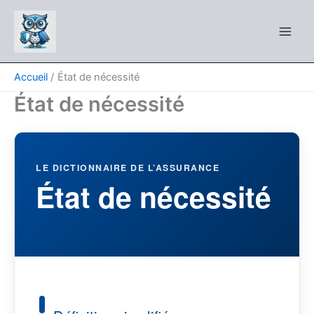
Aller
au
contenu
Accueil
État de nécessité
État de nécessité
LE DICTIONNAIRE DE L’ASSURANCE
État de nécessité