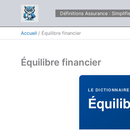
Aller
au
Définitions Assurance : Simpli
contenu
Accueil
Équilibre financier
Équilibre financier
LE DICTIONNAIRE
Équilib