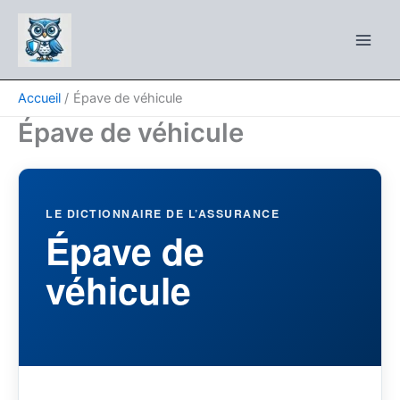
Aller
au
contenu
Accueil
Épave de véhicule
Épave de véhicule
LE DICTIONNAIRE DE L’ASSURANCE
Épave de
véhicule