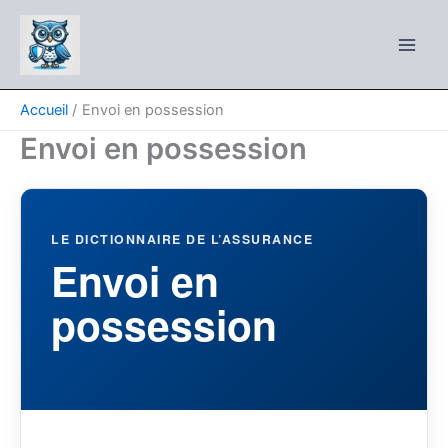
Aller
au
contenu
Accueil
Envoi en possession
Envoi en possession
LE DICTIONNAIRE DE L’ASSURANCE
Envoi en
possession