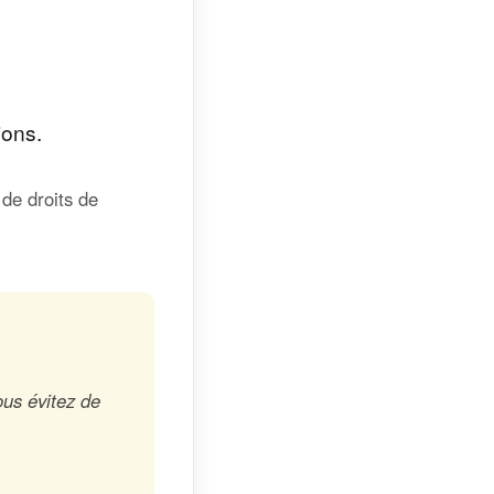
ions.
de droits de
ous évitez de