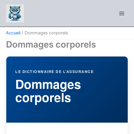
Aller
au
contenu
Accueil
Dommages corporels
Dommages corporels
LE DICTIONNAIRE DE L’ASSURANCE
Dommages
corporels