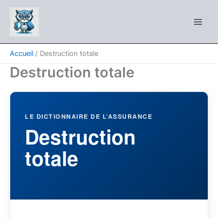
Aller
au
contenu
Accueil
Destruction totale
Destruction totale
LE DICTIONNAIRE DE L’ASSURANCE
Destruction
totale