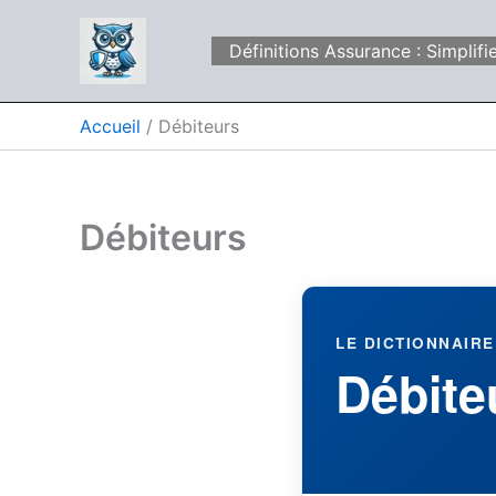
Aller
au
Définitions Assurance : Simpli
contenu
Accueil
Débiteurs
Débiteurs
LE DICTIONNAIRE
Débite