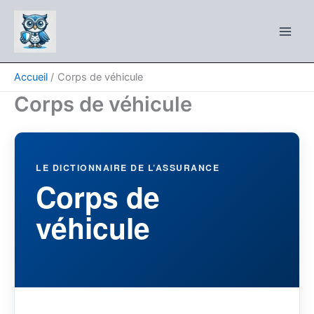
Aller
au
contenu
Accueil
Corps de véhicule
Corps de véhicule
LE DICTIONNAIRE DE L’ASSURANCE
Corps de
véhicule