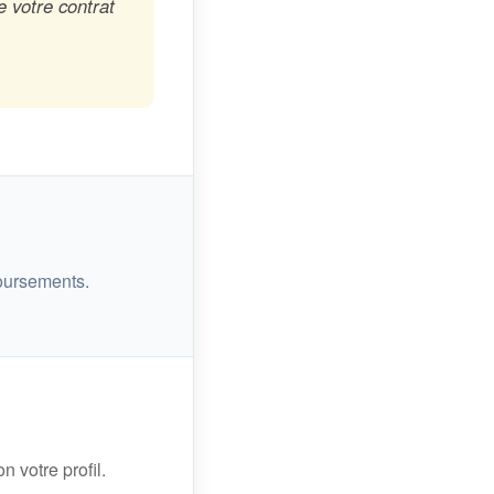
e votre contrat
oursements.
n votre profil.