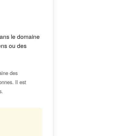
 dans le domaine
iens ou des
aine des
nnes. Il est
s.