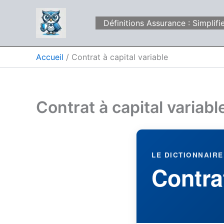
Aller
au
Définitions Assurance : Simpli
contenu
Accueil
Contrat à capital variable
Contrat à capital variabl
LE DICTIONNAIRE
Contrat