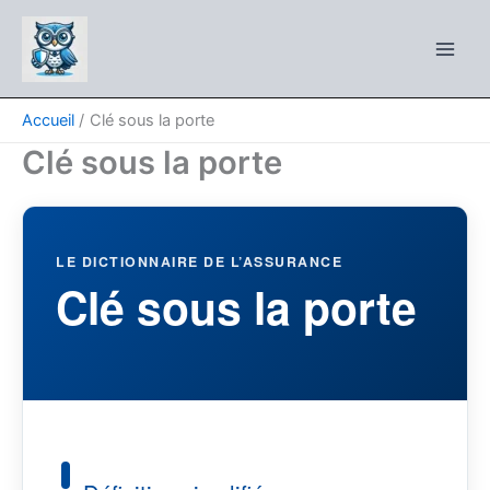
Aller
au
contenu
Accueil
Clé sous la porte
Clé sous la porte
LE DICTIONNAIRE DE L’ASSURANCE
Clé sous la porte