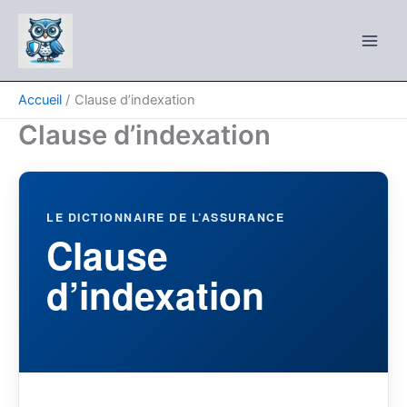
Aller
au
contenu
Accueil
Clause d’indexation
Clause d’indexation
LE DICTIONNAIRE DE L’ASSURANCE
Clause
d’indexation