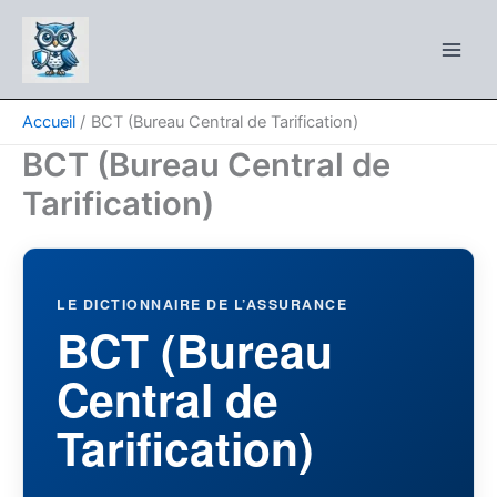
Aller
au
contenu
Accueil
BCT (Bureau Central de Tarification)
BCT (Bureau Central de
Tarification)
LE DICTIONNAIRE DE L’ASSURANCE
BCT (Bureau
Central de
Tarification)