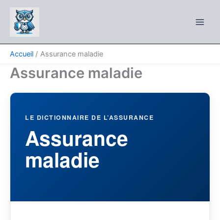
Aller
au
contenu
Accueil
Assurance maladie
Assurance maladie
LE DICTIONNAIRE DE L’ASSURANCE
Assurance
maladie