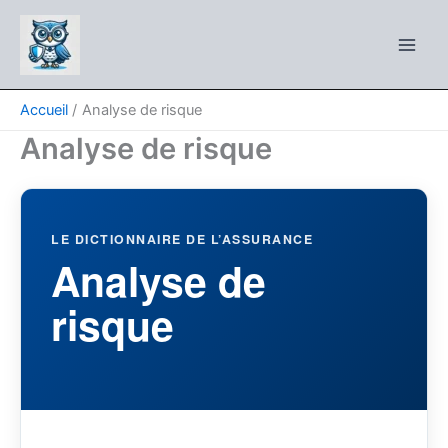
Aller
au
contenu
Accueil
Analyse de risque
Analyse de risque
LE DICTIONNAIRE DE L’ASSURANCE
Analyse de
risque