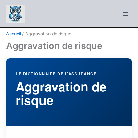
Aller
au
contenu
Accueil
Aggravation de risque
Aggravation de risque
LE DICTIONNAIRE DE L’ASSURANCE
Aggravation de
risque