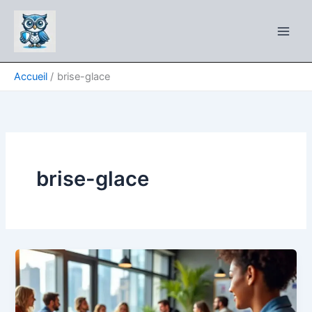
Aller
au
contenu
Accueil
brise-glace
brise-glace