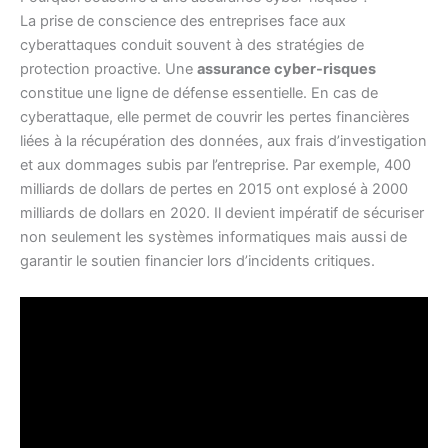
La prise de conscience des entreprises face aux
cyberattaques conduit souvent à des stratégies de
protection proactive. Une
assurance cyber-risques
constitue une ligne de défense essentielle. En cas de
cyberattaque, elle permet de couvrir les pertes financières
liées à la récupération des données, aux frais d’investigation
et aux dommages subis par l’entreprise. Par exemple, 400
milliards de dollars de pertes en 2015 ont explosé à 2000
milliards de dollars en 2020. Il devient impératif de sécuriser
non seulement les systèmes informatiques mais aussi de
garantir le soutien financier lors d’incidents critiques.