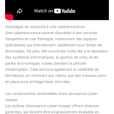
Avantages de souscrire à une cyberassurance
Une cyberassurance permet d’accéder à des services
d’expertise en cas d’attaque, notamment des équipes
spécialisées qui interviennent rapidement pour limiter les
dommages. De plus, elle couvre les coûts liés à la réparation
des systèmes informatiques, la gestion de crise, et les
pertes économiques subies pendant la période
d’interruption. Cela renforce également la crédibilité de
l’entreprise, en montrant aux clients que des mesures sont
en place pour protéger leurs données.
Les composantes essentielles d’une assurance cyber-
risques
Les polices d’assurance cyber-risques offrent diverses
garanties, qui doivent être soigneusement évaluées en